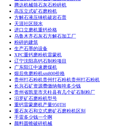
腾达机械筛石灰石粉碎机
高压立式矿石磨粉机
方解石液压锤机破岩石普
天涯社区脱水
进口立磨机重钙价格
乌鲁木齐石灰石方解石加工厂
粉碎的建筑
生产石墨的设备
XPC重钙磨粉机雷蒙机
辽宁沈阳高钙石制粉项目
广东阳江中速磨煤机
煅后焦磨粉机sm800价格
贵州打石粉机贵州打石粉机贵州打石粉机
长兴石矿资源费缴纳每吨多少钱
贵州省凯里市天柱县有几个矿石制粉厂
汨罗矿石磨粉机型号
重钙雷蒙磨机产量950TH
重石灰石和立式磨矿石磨粉机区别
手雷多少钱一个啊
颜料圆锥破碎机械