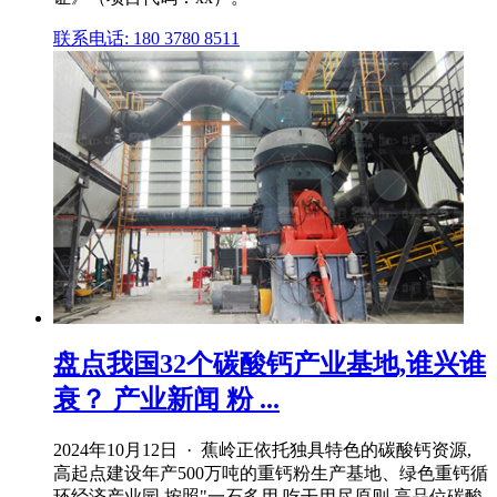
联系电话: 180 3780 8511
盘点我国32个碳酸钙产业基地,谁兴谁
衰？ 产业新闻 粉 ...
2024年10月12日 · 蕉岭正依托独具特色的碳酸钙资源,
高起点建设年产500万吨的重钙粉生产基地、绿色重钙循
环经济产业园,按照"一石多用,吃干用尽原则,高品位碳酸