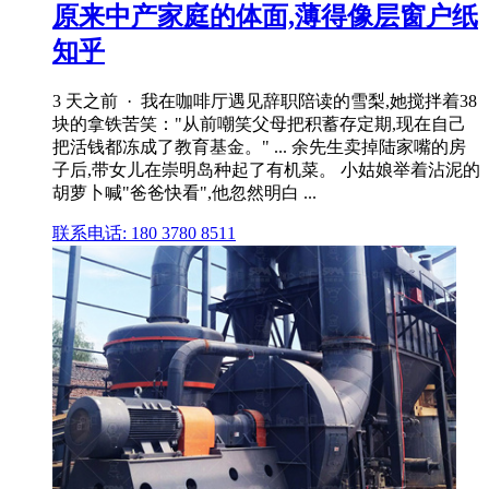
原来中产家庭的体面,薄得像层窗户纸
知乎
3 天之前 · 我在咖啡厅遇见辞职陪读的雪梨,她搅拌着38
块的拿铁苦笑："从前嘲笑父母把积蓄存定期,现在自己
把活钱都冻成了教育基金。" ... 余先生卖掉陆家嘴的房
子后,带女儿在崇明岛种起了有机菜。 小姑娘举着沾泥的
胡萝卜喊"爸爸快看",他忽然明白 ...
联系电话: 180 3780 8511