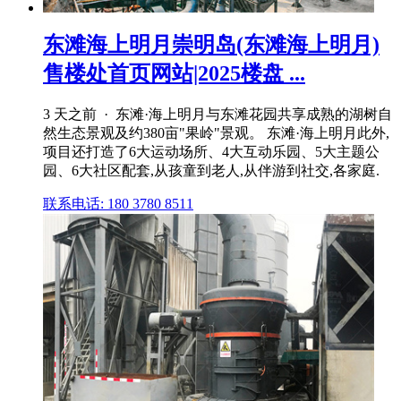
东滩海上明月崇明岛(东滩海上明月)
售楼处首页网站|2025楼盘 ...
3 天之前 · 东滩·海上明月与东滩花园共享成熟的湖树自
然生态景观及约380亩"果岭"景观。 东滩·海上明月此外,
项目还打造了6大运动场所、4大互动乐园、5大主题公
园、6大社区配套,从孩童到老人,从伴游到社交,各家庭.
联系电话: 180 3780 8511