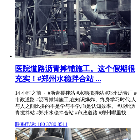
医院道路沥青摊铺施工。这个假期很
充实！#郑州水稳拌合站 ...
14 小时之前 · #沥青搅拌站 #水稳搅拌站 #郑州沥青厂 #
市政道路 #沥青摊铺施工,在知识爆炸、终身学习时代,人
与人之间比拼的不是学与不学,而是认知效率。 #郑州沥
青搅拌站 #郑州水稳拌合站 #市政道路 #郑州哪里找 .
联系电话: 180 3780 8511