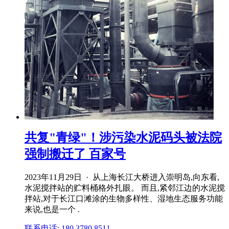
共复"青绿"！涉污染水泥码头被法院
强制搬迁了 百家号
2023年11月29日 · 从上海长江大桥进入崇明岛,向东看,
水泥搅拌站的贮料桶格外扎眼。 而且,紧邻江边的水泥搅
拌站,对于长江口滩涂的生物多样性、湿地生态服务功能
来说,也是一个 .
联系电话: 180 3780 8511