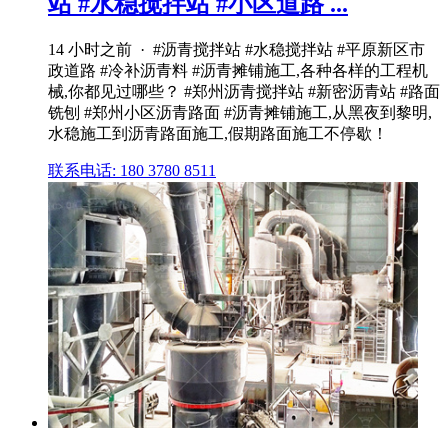
站 #水稳搅拌站 #小区道路 ...
14 小时之前 · #沥青搅拌站 #水稳搅拌站 #平原新区市
政道路 #冷补沥青料 #沥青摊铺施工,各种各样的工程机
械,你都见过哪些？ #郑州沥青搅拌站 #新密沥青站 #路面
铣刨 #郑州小区沥青路面 #沥青摊铺施工,从黑夜到黎明,
水稳施工到沥青路面施工,假期路面施工不停歇！
联系电话: 180 3780 8511