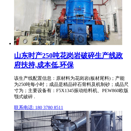
山东时产250吨花岗岩破碎生产线政
府扶持,成本低,环保
该生产线配置信息：原材料为花岗岩(板材尾料)；产能
为250吨每小时；成品是精品碎石骨料及机制砂；成品尺
寸为；主要设备有：F5X1345振动给料机、PEW860欧版
颚式破碎 .
联系电话: 180 3780 8511