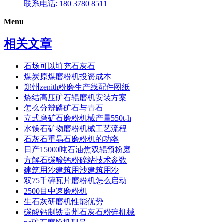
联系电话: 180 3780 8511
Menu
相关文章
石场可以填充石灰石
煤炭原煤磨粉机投资成本
郑州zenith粉磨生产线配件图纸
烧结高压矿石辊磨机安装方案
怎么分辨磷矿石与青石
立式磨矿石磨粉机械产量550t-h
水镁石矿物磨粉机械工艺流程
石灰石重晶石磨粉机的功率
日产15000吨石油焦双辊预粉磨
方解石碳酸钙粉碎站技术参数
建筑用沙建筑用沙建筑用沙
双75千碎瓦片磨粉机怎么启动
2500目中速磨粉机
生石灰研磨机性能优势
碳酸钙制铁贵州石灰石粉碎机械