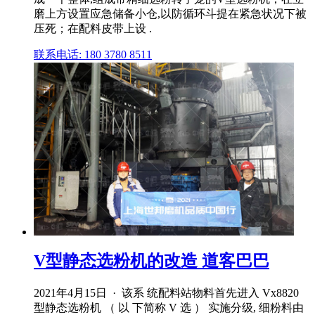
磨上方设置应急储备小仓,以防循环斗提在紧急状况下被
压死；在配料皮带上设 .
联系电话: 180 3780 8511
V型静态选粉机的改造 道客巴巴
2021年4月15日 · 该系 统配料站物料首先进入 Vx8820
型静态选粉机 （ 以 下简称 V 选 ） 实施分级, 细粉料由