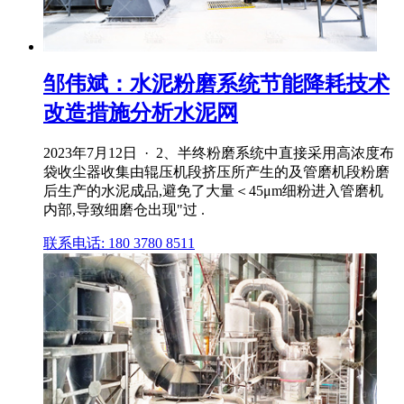
邹伟斌：水泥粉磨系统节能降耗技术
改造措施分析水泥网
2023年7月12日 · 2、半终粉磨系统中直接采用高浓度布
袋收尘器收集由辊压机段挤压所产生的及管磨机段粉磨
后生产的水泥成品,避免了大量＜45μm细粉进入管磨机
内部,导致细磨仓出现"过 .
联系电话: 180 3780 8511