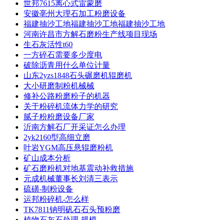
世邦7615离心式雷蒙磨
安徽亳州大理石加工粉磨设备
福建抽沙工地福建抽沙工地福建抽沙工地
河南许昌市方解石磨粉生产线项目现场
生石灰活性t60
一方碎石需要多少度电
破除沥青用什么单位计量
山东2yzs1848石头碾磨机辊磨机
大小研磨制粉机械械
修补公路粉磨粉子的机器
关于粉碎机流体力学的研究
腻子粉粉磨设备厂家
沂南方解石厂开采证怎么办理
2yk2160型高细立磨
叶岩YGM高压悬辊磨粉机
矿山成本分析
矿石磨粉机对地基震动补救措施
元成机械董事长刘清三表示
硫磺-制粉设备
运邦粉碎机-怎么样
TK7811钠明矾石石头预粉磨
植物石灰石处理-规模