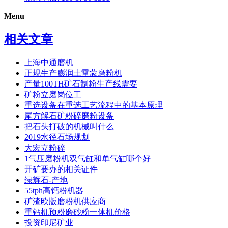
Menu
相关文章
上海中通磨机
正规生产膨润土雷蒙磨粉机
产量100TH矿石制粉生产线需要
矿粉立磨岗位工
重选设备在重选工艺流程中的基本原理
尾方解石矿粉碎磨粉设备
把石头打破的机械叫什么
2019水径石场规划
大宏立粉碎
1气压磨粉机双气缸和单气缸哪个好
开矿要办的相关证件
绿辉石-产地
55tph高钙粉机器
矿渣欧版磨粉机供应商
重钙机预粉磨砂粉一体机价格
投资印尼矿业