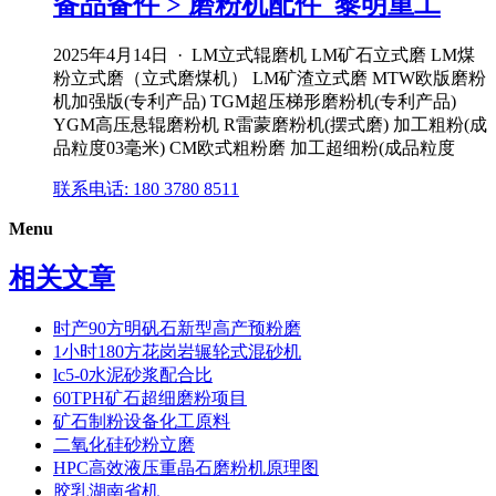
备品备件 > 磨粉机配件_黎明重工
2025年4月14日 · LM立式辊磨机 LM矿石立式磨 LM煤
粉立式磨（立式磨煤机） LM矿渣立式磨 MTW欧版磨粉
机加强版(专利产品) TGM超压梯形磨粉机(专利产品)
YGM高压悬辊磨粉机 R雷蒙磨粉机(摆式磨) 加工粗粉(成
品粒度03毫米) CM欧式粗粉磨 加工超细粉(成品粒度
联系电话: 180 3780 8511
Menu
相关文章
时产90方明矾石新型高产预粉磨
1小时180方花岗岩辗轮式混砂机
lc5-0水泥砂浆配合比
60TPH矿石超细磨粉项目
矿石制粉设备化工原料
二氧化硅砂粉立磨
HPC高效液压重晶石磨粉机原理图
胶乳湖南省机