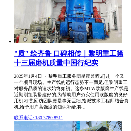
"质" 绘齐鲁 口碑相传｜黎明重工第
十三届磨机质量中国行纪实
2025年1月4日 · 黎明重工服务团星夜兼程,赶赴一个又
一个项目现场。生产线的运行态势不一而足,但黎明重工
对服务品质的追求始终如初。这条MTW欧版磨生产线是
近期刚组装搭建好的,为帮助用户夯实使用欧版磨的良好
用机习惯,回访团队更是事无巨细,指派技术工程师结合真
机,给予用户高强度的知识补给,将 ...
联系电话: 180 3780 8511