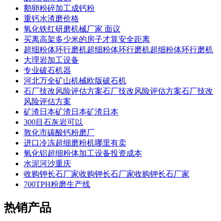
鹅卵粉碎加工成钙粉
重钙水渣磨价格
氧化铁红研磨机械厂家 面议
买离高架多少米的房子才算安全距离
超细粉体环行磨机超细粉体环行磨机超细粉体环行磨机
大理岩加工设备
专业破石机器
河北万全矿山机械欧版破石机
石厂技改风险评估方案石厂技改风险评估方案石厂技改
风险评估方案
矿渣日本矿渣日本矿渣日本
300目石灰岩可以
敦化市碳酸钙粉磨厂
进口冷冻超细磨粉机哪里有卖
氧化铝超细粉体加工设备投资成本
水泥河沙重庆
收购钾长石厂家收购钾长石厂家收购钾长石厂家
700TPH粉磨生产线
热销产品