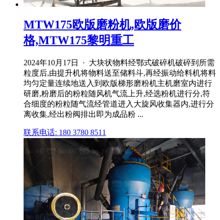
MTW175欧版磨粉机,欧版磨价
格,MTW175黎明重工
2024年10月17日 · 大块状物料经鄂式破碎机破碎到所需
粒度后,由提升机将物料送至储料斗,再经振动给料机将料
均匀定量连续地送入到欧版梯形磨粉机主机磨室内进行
研磨,粉磨后的粉粒随风机气流上升,经选粉机进行分,符
合细度的粉粒随气流经管道进入大旋风收集器内,进行分
离收集,经出粉阀排出即为成品粉 ...
联系电话: 180 3780 8511