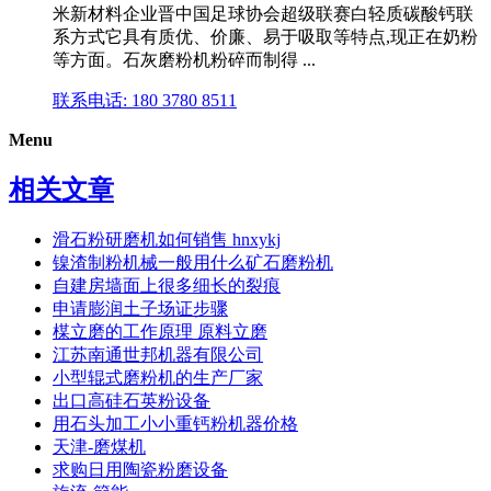
米新材料企业晋中国足球协会超级联赛白轻质碳酸钙联
系方式它具有质优、价廉、易于吸取等特点,现正在奶粉
等方面。石灰磨粉机粉碎而制得 ...
联系电话: 180 3780 8511
Menu
相关文章
滑石粉研磨机如何销售 hnxykj
镍渣制粉机械一般用什么矿石磨粉机
自建房墙面上很多细长的裂痕
申请膨润土子场证步骤
楳立磨的工作原理 原料立磨
江苏南通世邦机器有限公司
小型辊式磨粉机的生产厂家
出口高硅石英粉设备
用石头加工小小重钙粉机器价格
天津-磨煤机
求购日用陶瓷粉磨设备