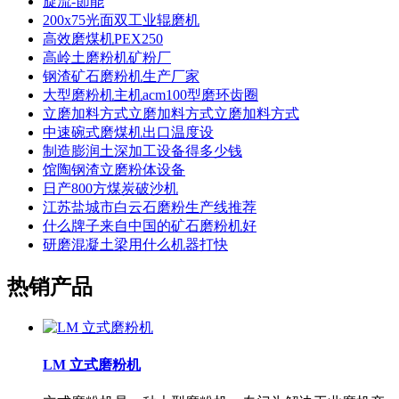
旋流-節能
200x75光面双工业辊磨机
高效磨煤机PEX250
高岭土磨粉机矿粉厂
钢渣矿石磨粉机生产厂家
大型磨粉机主机acm100型磨环齿圈
立磨加料方式立磨加料方式立磨加料方式
中速碗式磨煤机出口温度设
制造膨润土深加工设备得多少钱
馆陶钢渣立磨粉体设备
日产800方煤炭破沙机
江苏盐城市白云石磨粉生产线推荐
什么牌子来自中国的矿石磨粉机好
研磨混凝土梁用什么机器打快
热销产品
LM 立式磨粉机