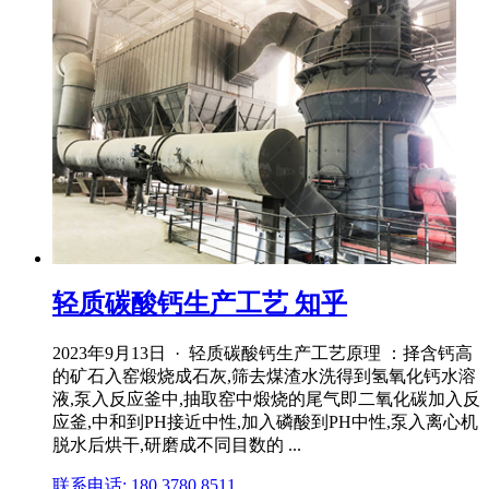
轻质碳酸钙生产工艺 知乎
2023年9月13日 · 轻质碳酸钙生产工艺原理 ：择含钙高
的矿石入窑煅烧成石灰,筛去煤渣水洗得到氢氧化钙水溶
液,泵入反应釜中,抽取窑中煅烧的尾气即二氧化碳加入反
应釜,中和到PH接近中性,加入磷酸到PH中性,泵入离心机
脱水后烘干,研磨成不同目数的 ...
联系电话: 180 3780 8511