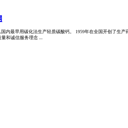
网
年,国内最早用碳化法生产轻质碳酸钙。 1959年在全国开创了生
和诚信服务理念 ...