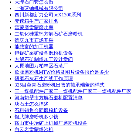
大理石门套怎么做
上海蓝铀机械有限公司
四川新都新力公司pcX1300系列
变速箱生产厂家排名
雷蒙磨雷蒙磨功率
二氧化硅重钙方解石矿石磨粉机
德庆九市石场开采
能致富的加工机器
钽铌矿采矿设备磨粉机设备
方解石矿制粉加工设计爱问
太原地图万柏林区石渣厂
欧版磨粉机MTW价格及图片设备报价是多少
研磨石灰石生产线工作原理
325目堇青石磨粉机出售的轴承端盖的样式
三一煤机配件厂家三一煤机配件厂家三一煤机配件厂家
河南鹤壁市方解石磨机配置清单
块石土怎么描述
石料销售合同磨粉机设备
银武牌磨粉机多少钱
鞍山市中冶矿上机械厂磨粉机设备
白云岩雷蒙粉沙机