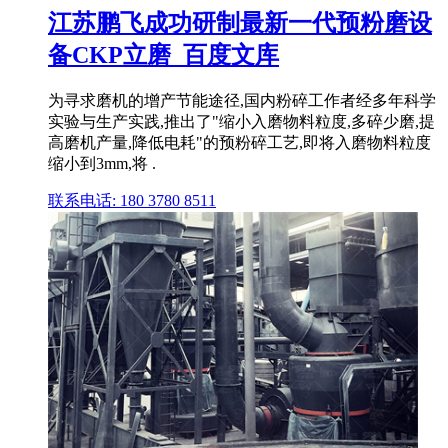
江苏鹏飞成功研制最新一代预粉磨设
备CKP立磨_百度文库
为寻求磨机的增产节能途径,国内粉碎工作者经多年科学
实验与生产实践,推出了"缩小入磨物料粒度,多碎少磨,提
高磨机产量,降低电耗"的预粉碎工艺,即将入磨物料粒度
缩小到3mm,将 .
联系电话: 180 3780 8511