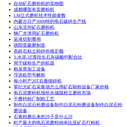
自动矿石磨粉机的实物图
成都哪里有卖磨粉机
LM立式磨机技术性能参数
内蒙古日产3000吨的电石破碎生产线
山东滨州矿石磨粉机
钢厂水渣用矿石磨粉机
采准切割费用
德阳雷蒙磨制造
高岭石粘土粉碎价格定额
3-水泥-过渡段生石灰碳酸钙配合比
用于碳粉生产的机器
粗炭黑加工设备
浮选机型号解析
每小时产20T石膏细碎机
零纪元矿石采集场怎么用矿石制粉设备厂家价格
电石泥磨粉机报价永城煤粉立磨机市场
干磨钙粉厂制粉工艺
制作白泥石粉磨设备制作白泥石粉磨设备制作白泥石粉
磨设备
石膏粉磨出来的沙子是什么沙
时产最大的电石泥磨粉纳米比亚矿石打粉机