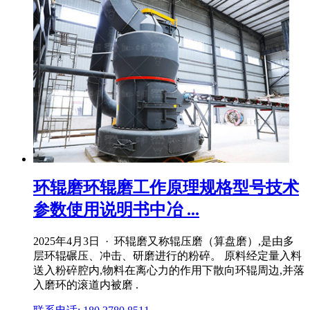
环辊磨环辊磨工作原理规格型号技术
参数使用说明书中冶 ...
2025年4月3日 · 环辊磨又称辊压磨（算盘磨）,是由多
层环辊碾压、冲击、研磨进行的粉碎。 原料经定量入料
送入粉碎腔内,物料在离心力的作用下散向环辊周边,并落
入磨环的滚道内被磨 .