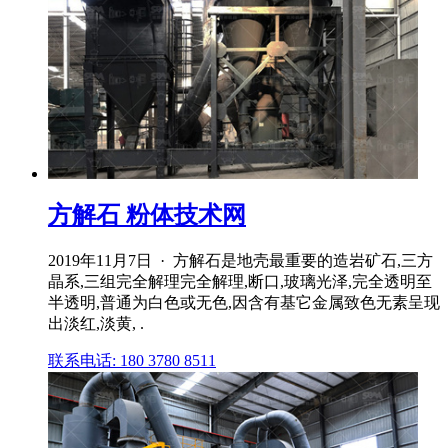
方解石 粉体技术网
2019年11月7日 · 方解石是地壳最重要的造岩矿石,三方
晶系,三组完全解理完全解理,断口,玻璃光泽,完全透明至
半透明,普通为白色或无色,因含有基它金属致色无素呈现
出淡红,淡黄, .
联系电话: 180 3780 8511