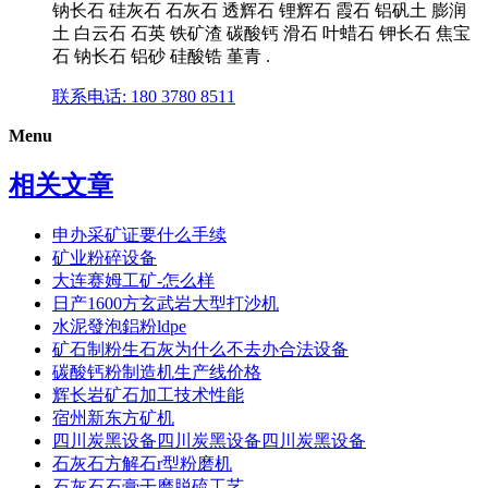
钠长石 硅灰石 石灰石 透辉石 锂辉石 霞石 铝矾土 膨润
土 白云石 石英 铁矿渣 碳酸钙 滑石 叶蜡石 钾长石 焦宝
石 钠长石 铝砂 硅酸锆 堇青 .
联系电话: 180 3780 8511
Menu
相关文章
申办采矿证要什么手续
矿业粉碎设备
大连赛姆工矿-怎么样
日产1600方玄武岩大型打沙机
水泥發泡鋁粉ldpe
矿石制粉生石灰为什么不去办合法设备
碳酸钙粉制造机生产线价格
辉长岩矿石加工技术性能
宿州新东方矿机
四川炭黑设备四川炭黑设备四川炭黑设备
石灰石方解石r型粉磨机
石灰石石膏干磨脱硫工艺