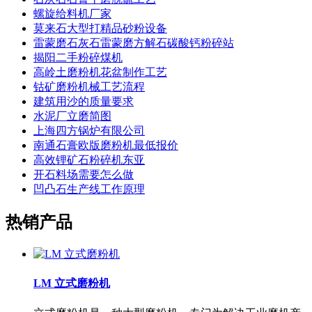
螺旋给料机厂家
莫来石大型打精品砂粉设备
雷蒙磨石灰石雷蒙磨方解石碳酸钙粉碎站
揭阳二手粉碎煤机
高岭土磨粉机花盆制作工艺
钴矿磨粉机械工艺流程
建筑用沙的质量要求
水泥厂立磨简图
上海四方锅炉有限公司
南通石膏欧版磨粉机最低报价
高效锂矿石粉碎机东亚
开石料场需要怎么做
凹凸石生产线工作原理
热销产品
LM 立式磨粉机