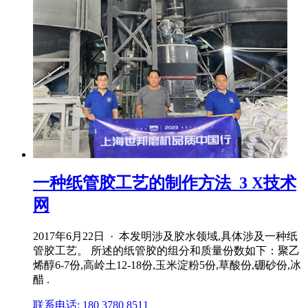
一种纸管胶工艺的制作方法_3 X技术
网
2017年6月22日 · 本发明涉及胶水领域,具体涉及一种纸
管胶工艺。 所述的纸管胶的组分和质量份数如下：聚乙
烯醇6‑7份,高岭土12‑18份,玉米淀粉5份,草酸份,硼砂份,冰
醋 .
联系电话: 180 3780 8511