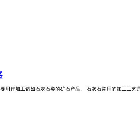
器
一种,主要用作加工诸如石灰石类的矿石产品。 石灰石常用的加工