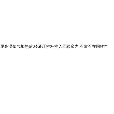
内被窑尾高温烟气加热后,经液压推杆推入回转窑内,石灰石在回转窑