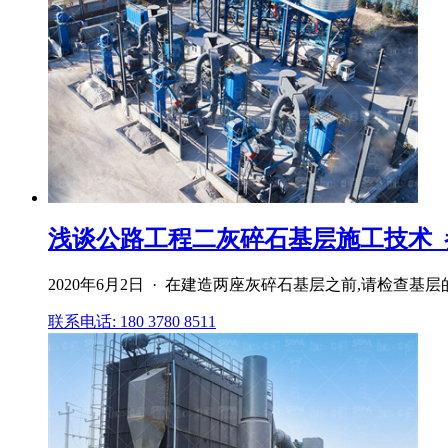
浅谈公路工程二灰碎石基层施工技术_
2020年6月2日 · 在建造两座灰碎石基层之前,请检查基
联系电话: 180 3780 8511