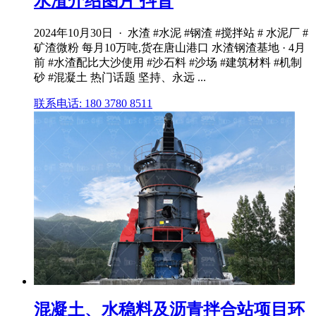
水渣介绍图片 抖音
2024年10月30日 · 水渣 #水泥 #钢渣 #搅拌站 # 水泥厂 #
矿渣微粉 每月10万吨,货在唐山港口 水渣钢渣基地 · 4月
前 #水渣配比大沙使用 #沙石料 #沙场 #建筑材料 #机制
砂 #混凝土 热门话题 坚持、永远 ...
联系电话: 180 3780 8511
混凝土、水稳料及沥青拌合站项目环