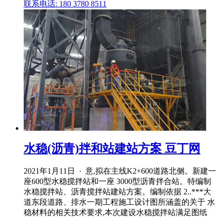
联系电话: 180 3780 8511
水稳(沥青)拌和站建站方案 豆丁网
2021年1月11日 · 意,拟在主线K2+600道路北侧。新建一
座600型水稳搅拌站和一座 3000型沥青拌合站。特编制
水稳搅拌站、沥青搅拌站建站方案。编制依据 2..***大
道东段道路、排水一期工程施工设计图所涵盖的关于 水
稳材料的相关技术要求,本次建设水稳搅拌站满足图纸