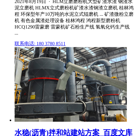
2021年8月19日 · HLM立磨磨粉机大型矿渣水渣 钢渣水
泥立磨机 HLMX立式磨粉机矿渣水渣钢渣立磨机 桂林鸿
程 环保型年产10万吨的水泥立式辊磨机 ... 矿渣微粉立磨
机 有色金属渣处理设备 桂林鸿程 鸿程新型磨粉机
HCQ1290雷蒙磨 雷蒙机矿石粉生产线 氢氧化钙生产线
...
联系电话: 180 3780 8511
水稳(沥青)拌和站建站方案_百度文库