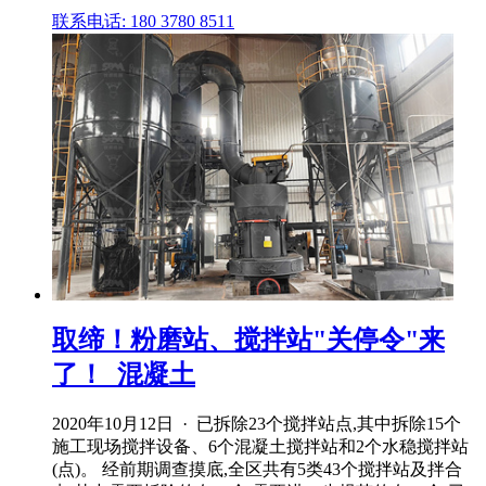
联系电话: 180 3780 8511
取缔！粉磨站、搅拌站"关停令"来
了！_混凝土
2020年10月12日 · 已拆除23个搅拌站点,其中拆除15个
施工现场搅拌设备、6个混凝土搅拌站和2个水稳搅拌站
(点)。 经前期调查摸底,全区共有5类43个搅拌站及拌合