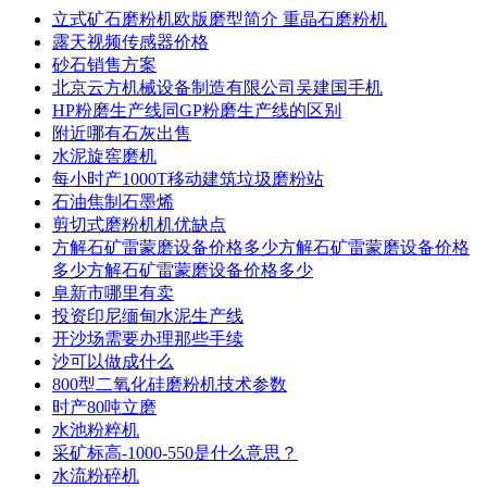
立式矿石磨粉机欧版磨型简介 重晶石磨粉机
露天视频传感器价格
砂石销售方案
北京云方机械设备制造有限公司吴建国手机
HP粉磨生产线同GP粉磨生产线的区别
附近哪有石灰出售
水泥旋窖磨机
每小时产1000T移动建筑垃圾磨粉站
石油焦制石墨烯
剪切式磨粉机机优缺点
方解石矿雷蒙磨设备价格多少方解石矿雷蒙磨设备价格
多少方解石矿雷蒙磨设备价格多少
阜新市哪里有卖
投资印尼缅甸水泥生产线
开沙场需要办理那些手续
沙可以做成什么
800型二氧化硅磨粉机技术参数
时产80吨立磨
水池粉粹机
采矿标高-1000-550是什么意思？
水流粉碎机