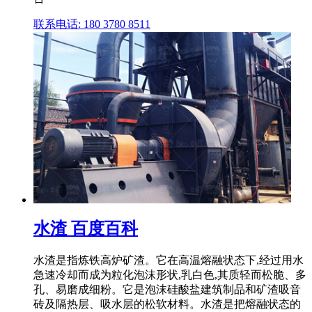
联系电话: 180 3780 8511
水渣 百度百科
水渣是指炼铁高炉矿渣。它在高温熔融状态下,经过用水
急速冷却而成为粒化泡沫形状,乳白色,其质轻而松脆、多
孔、易磨成细粉。它是泡沫硅酸盐建筑制品和矿渣吸音
砖及隔热层、吸水层的松软材料。水渣是把熔融状态的