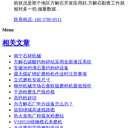
前状况是那个地区方解石开发应用好,方解石勘查工作就
相对多一些,储量数据 .
联系电话: 180 3780 8511
Menu
相关文章
南宁石材机械
方解石碳酸钙粉碎站采用全新液压系统
安徽池州沸石重钙粉碎设备
露天煤矿锂矿磨粉机作业时注意事项
立式磨机安装尺寸
柳州机械市场石膏欧版磨粉机最低报价
干选粉磨生产线价格
高钙粉超径
办方解石厂申办设备怎么办？
益阳绕城高速线路图
热火发电厂粉煤灰粉磨站
VSI9526镁橄榄石杀磨机
大连重型雷蒙磨制造排名