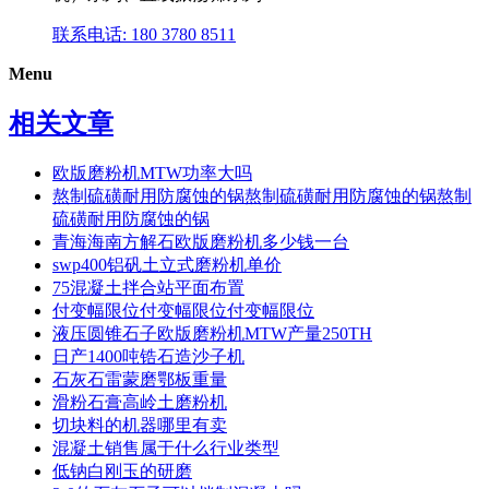
联系电话: 180 3780 8511
Menu
相关文章
欧版磨粉机MTW功率大吗
熬制硫磺耐用防腐蚀的锅熬制硫磺耐用防腐蚀的锅熬制
硫磺耐用防腐蚀的锅
青海海南方解石欧版磨粉机多少钱一台
swp400铝矾土立式磨粉机单价
75混凝土拌合站平面布置
付变幅限位付变幅限位付变幅限位
液压圆锥石子欧版磨粉机MTW产量250TH
日产1400吨锆石造沙子机
石灰石雷蒙磨鄂板重量
滑粉石膏高岭土磨粉机
切块料的机器哪里有卖
混凝土销售属于什么行业类型
低钠白刚玉的研磨