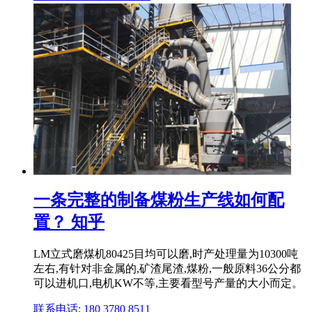
一条完整的制备煤粉生产线如何配
置？ 知乎
LM立式磨煤机80425目均可以磨,时产处理量为10300吨
左右,有针对非金属的,矿渣尾渣,煤粉,一般原料36公分都
可以进机口,电机KW不等,主要看型号产量的大小而定。
联系电话: 180 3780 8511