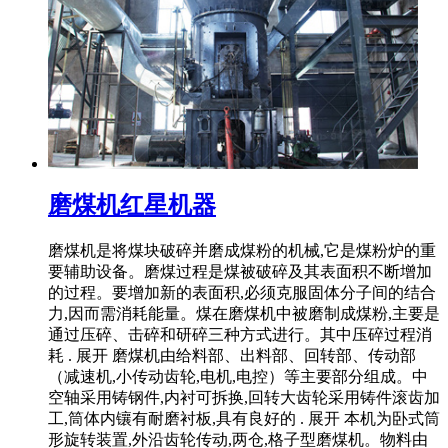
磨煤机红星机器
磨煤机是将煤块破碎并磨成煤粉的机械,它是煤粉炉的重
要辅助设备。磨煤过程是煤被破碎及其表面积不断增加
的过程。要增加新的表面积,必须克服固体分子间的结合
力,因而需消耗能量。煤在磨煤机中被磨制成煤粉,主要是
通过压碎、击碎和研碎三种方式进行。其中压碎过程消
耗 . 展开 磨煤机由给料部、出料部、回转部、传动部
（减速机,小传动齿轮,电机,电控）等主要部分组成。中
空轴采用铸钢件,内衬可拆换,回转大齿轮采用铸件滚齿加
工,筒体内镶有耐磨衬板,具有良好的 . 展开 本机为卧式筒
形旋转装置,外沿齿轮传动,两仓,格子型磨煤机。物料由