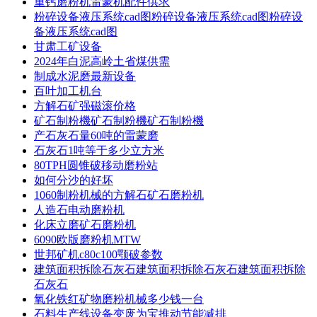
重钙磨粉机雷蒙机配件供求
粉碎设备液压系统cad图粉碎设备液压系统cad图粉碎设
备液压系统cad图
甘肃工矿设备
2024年白泥高岭土省煤供需
制成水泥磨最新设备
百叶加工机台
方解石矿强磁滚价格
矿石制粉機矿石制粉機矿石制粉機
产石灰石量60吨的雷蒙磨
石灰石1吨等于多少立方米
80TPH圆锥破移动磨粉站
如何分沙的好坏
1060制粉机械的方解石矿石磨粉机
人造石电动磨粉机
化床立磨矿石磨粉机
6090欧版磨粉机MTW
世邦矿机c80c100颚破参数
建筑面积拆除石灰石建筑面积拆除石灰石建筑面积拆除
石灰石
氧化铁红矿物磨粉机械多少钱一台
石料生产线设备变废为宝推动节能减排