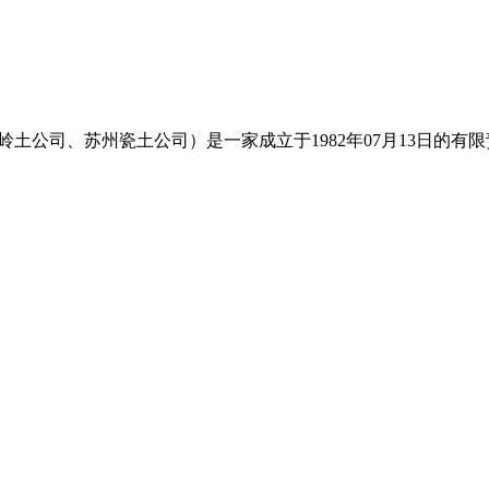
国高岭土公司、苏州瓷土公司）是⼀家成⽴于1982年07月13日的