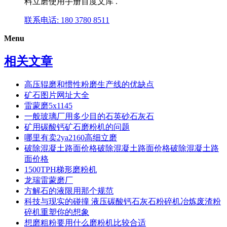
料立磨使用手册百度文库 .
联系电话: 180 3780 8511
Menu
相关文章
高压辊磨和惯性粉磨生产线的优缺点
矿石图片网址大全
雷蒙磨5x1145
一般玻璃厂用多少目的石英砂石灰石
矿用碳酸钙矿石磨粉机的问题
哪里有卖2ya2160高细立磨
破除混凝土路面价格破除混凝土路面价格破除混凝土路
面价格
1500TPH梯形磨粉机
龙瑞雷蒙磨厂
方解石的液限用那个规范
科技与现实的碰撞 液压碳酸钙石灰石粉碎机冶炼废渣粉
碎机重塑你的想象
想磨粗粉要用什么磨粉机比较合适