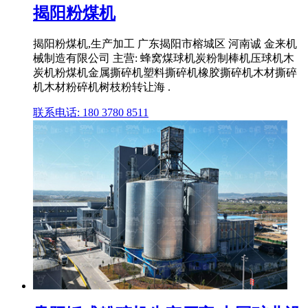
揭阳粉煤机
揭阳粉煤机,生产加工 广东揭阳市榕城区 河南诚 金来机
械制造有限公司 主营: 蜂窝煤球机炭粉制棒机压球机木
炭机粉煤机金属撕碎机塑料撕碎机橡胶撕碎机木材撕碎
机木材粉碎机树枝粉转让海 .
联系电话: 180 3780 8511