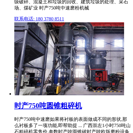
级破碎、混凝土和垃圾的回收、建筑垃圾的处理、采石
场、煤矿业 时产750吨中速磨粉机械
联系电话: 180 3780 8511
时产750吨圆锥粗碎机
时产750吨中速磨如果将衬板的表面做成不同的形状,那
么衬板多了一项功能,即帮助提 ... 广西崇左1小时750吨山
石粗碎机零售价,参数时产吨圆锥破时产吨欧版磨粉设备