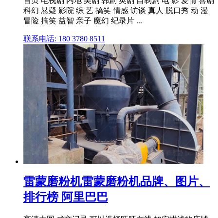
首页 电视剧 内地 美剧 韩剧 英剧 自制剧 电 影 爱情 喜剧
科幻 悬疑 影院 综 艺 搞笑 情感 访谈 真人 脱口秀 动 漫
冒险 搞笑 益智 亲子 魔幻 纪录片 ...
联系电话: 180 3780 8511
雷蒙磨粉机雷蒙磨粉机品牌、图片、
排行榜 阿里巴巴