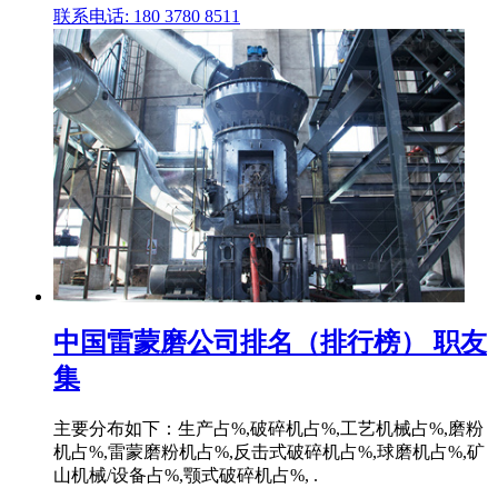
联系电话: 180 3780 8511
中国雷蒙磨公司排名（排行榜） 职友
集
主要分布如下：生产占%,破碎机占%,工艺机械占%,磨粉
机占%,雷蒙磨粉机占%,反击式破碎机占%,球磨机占%,矿
山机械/设备占%,颚式破碎机占%, .