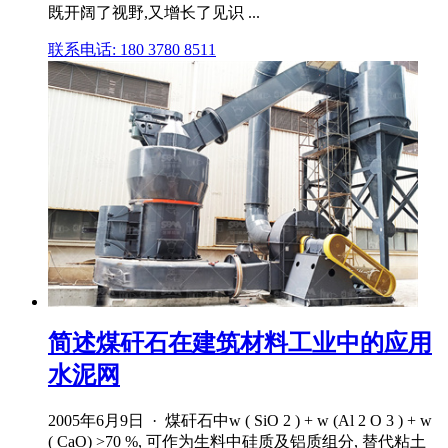
既开阔了视野,又增长了见识 ...
联系电话: 180 3780 8511
简述煤矸石在建筑材料工业中的应用
水泥网
2005年6月9日 · 煤矸石中w ( SiO 2 ) + w (Al 2 O 3 ) + w
( CaO) >70 %, 可作为生料中硅质及铝质组分, 替代粘土