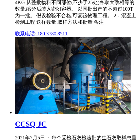
4KG 从整批物料不同部位(不少于25处)各取大致相等的
数量,缩分后装入密闭容器。 以同批出产的不超过100T
为一批。 假设检验不合格,可复验物理工程。 2．混凝土
检测工程 送样数量 取样方法和批量 备注
联系电话: 180 3780 8511
CCSQ JC
2021年7月5日 · 每个受检石灰检验批的生石灰取样总量