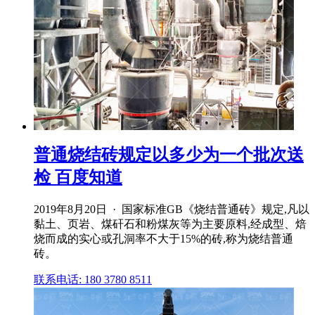
普通烧结砖规定以多少为一个批次送
检 百度知道
2019年8月20日 · 国家标准GB《烧结普通砖》规定,凡以
黏土、页岩、煤矸石和粉煤灰等为主要原料,经成型、焙
烧而成的实心或孔洞率不大于15%的砖,称为烧结普通
砖。
联系电话: 180 3780 8511