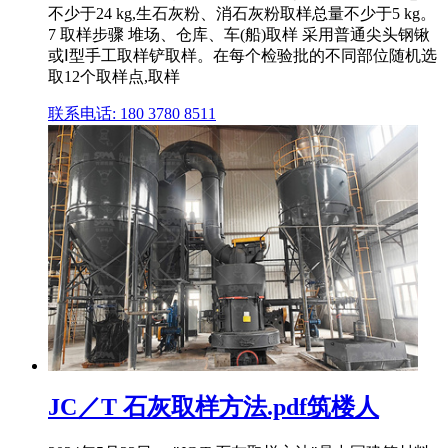
不少于24 kg,生石灰粉、消石灰粉取样总量不少于5 kg。
7 取样步骤 堆场、仓库、车(船)取样 采用普通尖头钢锹
或Ⅰ型手工取样铲取样。在每个检验批的不同部位随机选
取12个取样点,取样
联系电话: 180 3780 8511
JC／T 石灰取样方法.pdf筑楼人