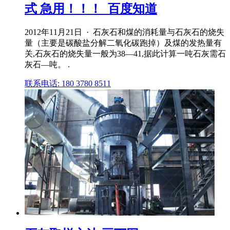
式 急用！！！_百度知道
2012年11月21日 · 石灰石和煤的消耗量与石灰石的烧失
量（主要是碳酸盐分解二氧化碳跑掉）及煤的发热量有
关,石灰石的烧失量一般为38—41,据此计算一吨石灰需石
灰石—吨。 .
联系电话: 180 3780 8511