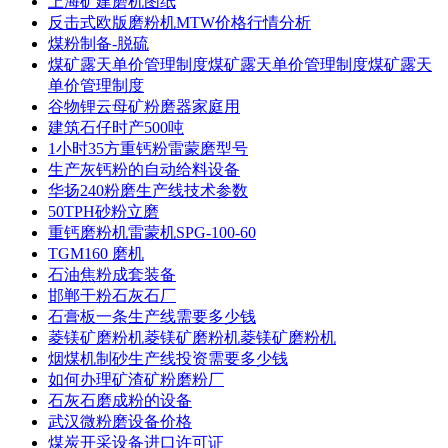
上海矿建磨机图纸
反击式欧版磨粉机MTW价格行情分析
煤粉制备-脱硫
煤矿露天单价管理制度煤矿露天单价管理制度煤矿露天
单价管理制度
谷物锂云母矿粉磨器家庭用
建筑石仔时产500吨
1小时35方重钙粉雷蒙磨型号
生产灰钙粉的自动给料设备
华扬240粉磨生产线技术参数
50TPH砂粉立磨
重钙磨粉机雷蒙机SPG-100-60
TGM160 磨机
石油焦粉成套装备
邯郸干粉石灰石厂
石膏板一条生产线需要多少钱
菱镁矿磨粉机菱镁矿磨粉机菱镁矿磨粉机
烟煤机制砂生产线投资需要多少钱
如何办理矿渣矿粉磨粉厂
石灰石磨成粉的设备
武汉微粉磨设备价格
煤炭开采设备进口许可证